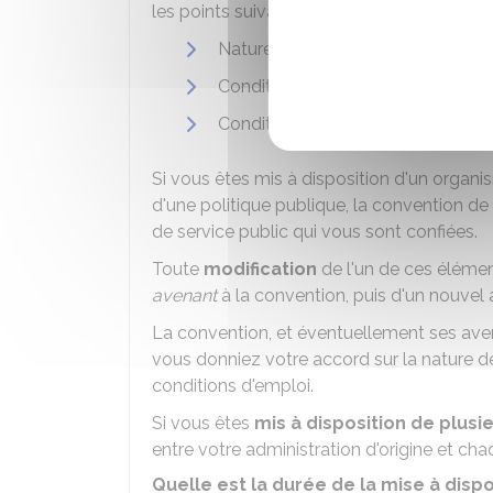
les points suivants :
Nature de vos activités dans l'org
Conditions d'emploi (notamment li
Conditions de contrôle et d'évalua
Si vous êtes mis à disposition d'un organi
d'une politique publique, la convention de
de service public qui vous sont confiées.
Toute
modification
de l'un de ces élément
avenant
à la convention, puis d'un nouvel a
La convention, et éventuellement ses ave
vous donniez votre accord sur la nature de
conditions d'emploi.
Si vous êtes
mis à disposition de
plusi
entre votre administration d'origine et ch
Quelle est la durée de la mise à dispo