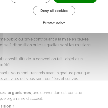
anisme d'accueil
Deny all cookies
eu et durée de travail)
Privacy policy
tion de vos activités
sme public ou privé contribuant à la mise en œuvre
 mise à disposition précise quelles sont les missions
s constitutifs de la convention fait l'objet d'un
rrêté.
nants, vous sont transmis avant signature pour que
s activités qui vous sont confiées et sur vos
eurs organismes
, une convention est conclue
aque organisme d'accueil.
sition ?