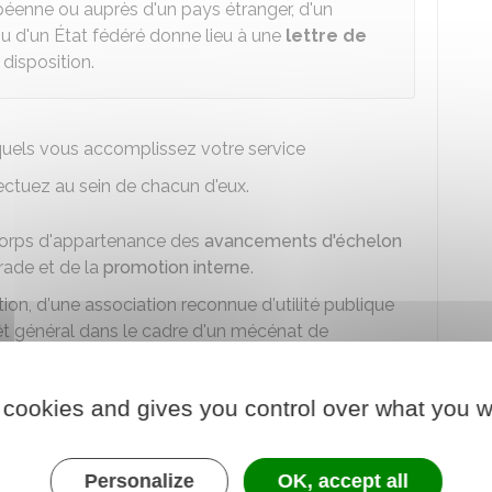
opéenne ou auprès d'un pays étranger, d'un
u d'un État fédéré donne lieu à une
lettre de
disposition.
uels vous accomplissez votre service
fectuez au sein de chacun d'eux.
corps d'appartenance des
avancements d'échelon
ade et de la
promotion interne
.
ion, d'une association reconnue d'utilité publique
êt général dans le cadre d'un mécénat de
oyeur
examine la compatibilité de l'activité
l avec vos fonctions au cours des 3 dernières
 cookies and gives you control over what you w
de mise à disposition ?
ration d'origine et l'organisme d'accueil porte sur
Personalize
OK, accept all