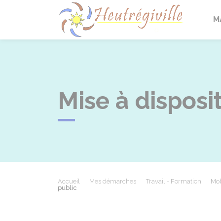
Heutrégi
M
Mise à disposi
Accueil
Mes démarches
Travail - Formation
Mob
public