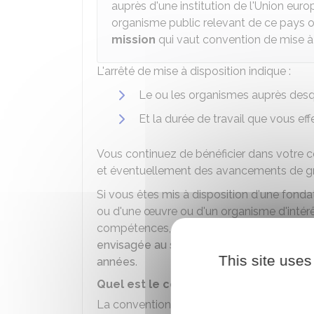
auprès d'une institution de l'Union eur
organisme public relevant de ce pays o
mission
qui vaut convention de mise à 
L'arrêté de mise à disposition indique :
Le ou les organismes auprès desq
Et la durée de travail que vous ef
Vous continuez de bénéficier dans votre 
et éventuellement des avancements de gr
Si vous êtes mis à disposition d'une fondat
ou d'une œuvre ou d'un organisme d'intér
compétences, votre administration empl
envisagée au sein de l'organisme d'accuei
This site uses
années
.
Quel est le contenu de la convention 
La convention conclue entre votre administ