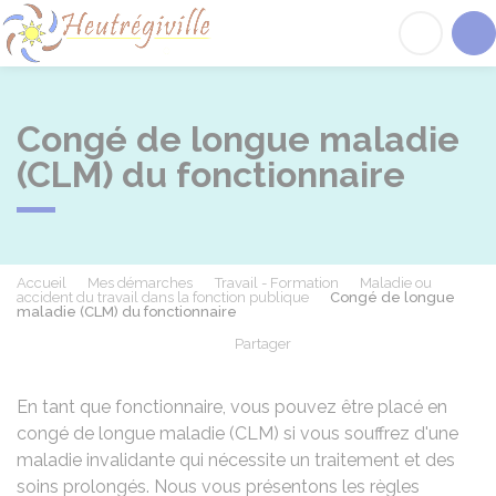
Heutrégiville
Acc
Congé de longue maladie
(CLM) du fonctionnaire
Accueil
Mes démarches
Travail - Formation
Maladie ou
accident du travail dans la fonction publique
Congé de longue
maladie (CLM) du fonctionnaire
Partager
Partager sur Facebook
Partager sur X - Twit
Partager sur
Par
En tant que fonctionnaire, vous pouvez être placé en
congé de longue maladie (CLM) si vous souffrez d'une
maladie invalidante qui nécessite un traitement et des
soins prolongés. Nous vous présentons les règles