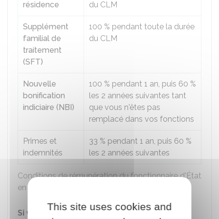
résidence
du CLM
Supplément
100 %
pendant toute la durée
familial de
du CLM
traitement
(SFT)
Nouvelle
100 %
pendant 1 an, puis
60 %
bonification
les 2 années suivantes tant
indiciaire (NBI)
que vous n'êtes pas
remplacé dans vos fonctions
Primes et
33 %
pendant 1 an, puis
60 %
indemnités
les 2 années suivantes
Conditions de rémunération du fonctionnaire d'État
en CLM
This site uses cookies and
Si vous êtes placé en CLM à la suite d'une