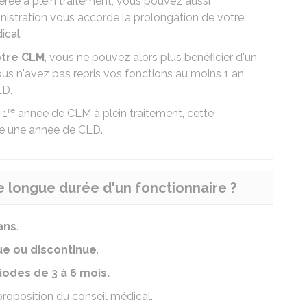
rée à plein traitement, vous pouvez aussi
istration vous accorde la prolongation de votre
ical
.
otre CLM
, vous ne pouvez alors plus bénéficier d'un
s n'avez pas repris vos fonctions au moins 1 an
LD.
re
 1
année de CLM à plein traitement, cette
 une année de CLD.
e longue durée d'un fonctionnaire ?
ans
.
ue ou discontinue
.
iodes de 3 à 6 mois.
 proposition du conseil médical.