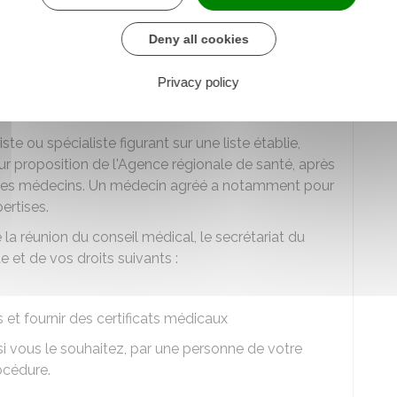
t au secrétariat du
conseil médical
un résumé de
otre situation.
Deny all cookies
l médical
Privacy policy
nseil médical peut recourir à l'expertise d'un
e ou spécialiste figurant sur une liste établie,
ur proposition de l'Agence régionale de santé, après
e des médecins. Un médecin agréé a notamment pour
pertises.
la réunion du conseil médical, le secrétariat du
 et de vos droits suivants :
 et fournir des certificats médicaux
i vous le souhaitez, par une personne de votre
océdure.