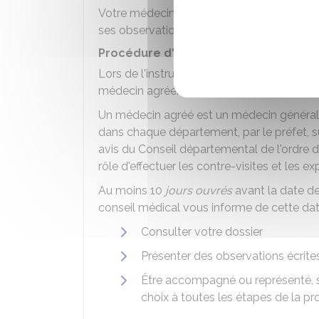
Votre médecin traitant adresse directemen
ses observations et toute pièce justifiant v
Procédure d'instruction par le consei
Lors de l'instruction de votre dossier, le co
médecin agréé.
Un médecin agréé est un médecin généralist
dans chaque département, par le préfet, s
avis du Conseil départemental de l'ordr
rôle d'effectuer les contre-visites et les ex
Au moins 10
jours ouvrés
avant la date de 
conseil médical vous informe de cette date
Consulter votre dossier
Présenter des observations écrites
Être accompagné ou représenté, s
choix à toutes les étapes de la pr