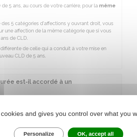
e 5 ans, au cours de votre carrière, pour la
même
 des 5 catégories d'affections y ouvrant droit, vous
 une affection de la même catégorie que si vous
 ans de CLD.
différente de celle qui a conduit à votre mise en
nouveau CLD de 5 ans.
rée est-il accordé à un
 cookies and gives you control over what you w
tion employeur une demande de CLD, accompagnée
in traitant.
vis du conseil médical
.
Personalize
OK, accept all