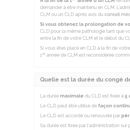
À la fin de la 1
année d'un CLM
rémuné
demander à être maintenu en CLM. L'admin
CLM ou un CLD après avis du
conseil méd
Si vous obtenez la prolongation de v
CLD pour la même pathologie tant que vou
entre la fin de votre CLM et le début du C
Si vous êtes placé en CLD à la fin de votre
re
1
année de CLM est reconsidérée comme
Quelle est la durée du congé d
La durée
maximale
du CLD est fixée à
5 
Le CLD peut être utilisé de
façon contin
Le CLD est accordé ou renouvelé par
pér
Sa durée est fixée par l'administration sur