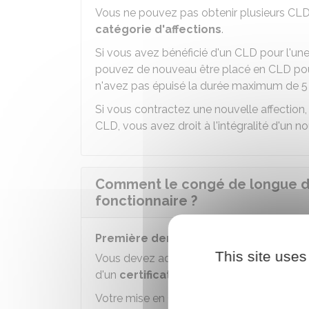
Vous ne pouvez pas obtenir plusieurs CLD d
catégorie d'affections
.
Si vous avez bénéficié d'un CLD pour l'une
pouvez de nouveau être placé en CLD pour
n'avez pas épuisé la durée maximum de 5
Si vous contractez une nouvelle affection, 
CLD, vous avez droit à l'intégralité d'un 
Comment le congé de longue du
fonctionnaire ?
Première demande
This site uses
Vous devez adresser à votre administra
d'un
certificat médical de votre médec
Votre mise en CLD est prononcée après
a