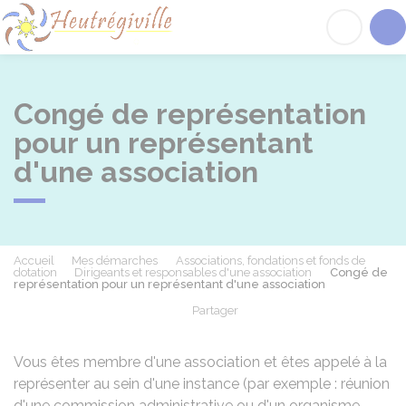
Heutrégiville
Acc
Congé de représentation
pour un représentant
d'une association
Accueil
Mes démarches
Associations, fondations et fonds de
dotation
Dirigeants et responsables d'une association
Congé de
représentation pour un représentant d'une association
Partager
Partager sur Facebook
Partager sur X - Twit
Partager sur
Par
Vous êtes membre d'une association et êtes appelé à la
représenter au sein d'une instance (par exemple : réunion
d'une commission administrative ou d'un organisme