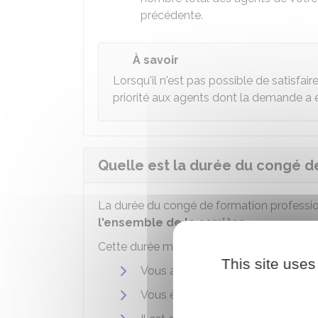
précédente.
À savoir
Lorsqu'il n'est pas possible de satisfa
priorité aux agents dont la demande a
Quelle est la durée du congé d
La durée du congé de formation profession
l'ensemble de la carrière
.
Cette durée maximale est de
5 ans si vo
This site uses
Vous appartenez à un
corps
catég
Vous êtes en situation de handica