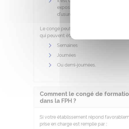
Il est constaté, après avis du méd
exposé, compte tenu de votre situa
d'usure professionnelle.
Le congé peut être utilisé
en une seule f
qui peuvent être fractionnés en :
Semaines
Journées
Ou demi-journées.
Comment le congé de formation
dans la FPH ?
Si votre établissement répond favorabl
prise en charge est remplie par :