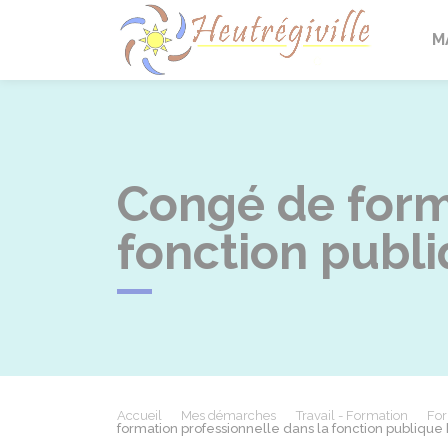
Heutrégi
M
Congé de form
fonction publi
Accueil
Mes démarches
Travail - Formation
For
formation professionnelle dans la fonction publique 