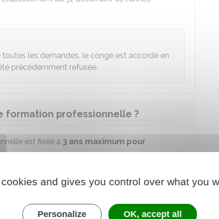
ire toutes les demandes, le congé est accordé en
 été précédemment refusée.
e formation professionnelle ?
nelle est fixée à
3 ans maximum pour
us êtes dans l'une des situations suivantes
:
 cookies and gives you control over what you w
orie C et vous n'avez pas le baccalauréat
p bénéficiaire de
l'obligation d'emploi
Personalize
OK, accept all