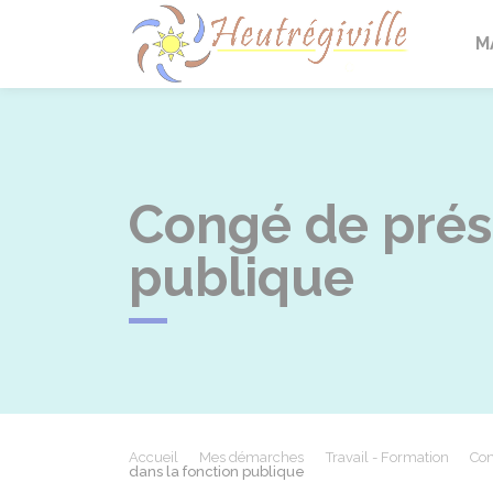
Heutrégi
M
Congé de prés
publique
Accueil
Mes démarches
Travail - Formation
Con
dans la fonction publique