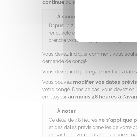
continue
ou en une ou plusieurs périodes
À savoir
Depuis le 27 aout 2023, si votre congé
renouvelé ou si vous obtenez un nouv
prendre votre congé par
demi-journé
Vous devez indiquer comment vous souhait
demande de congé.
Vous devez indiquer également vos dates 
Vous pouvez
modifier vos dates prévisi
votre congé. Dans ce cas, vous devez en i
employeur
au moins 48 heures à l'ava
À noter
Ce délai de 48 heures
ne s'applique 
et des dates prévisionnelles de votre c
de santé de votre enfant ou à une situa