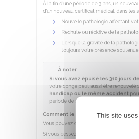
À la fin d'une période de 3 ans, un nouve
d'un nouveau certificat médical, dans les s
Nouvelle pathologie affectant vot
Rechute ou récidive de la patholog
Lorsque la gravité de la pathologi
toujours votre présence soutenue 
À noter
Si vous avez épuisé les 310 jours de
votre congé peut aussi être renouvelé 1
handicap ou le même accident
pour
période de 3 ans.
Comment le congé de présence parenta
This site uses
Vous pouvez cesser votre activité professio
Si vous cessez de travailler, vous pouvez