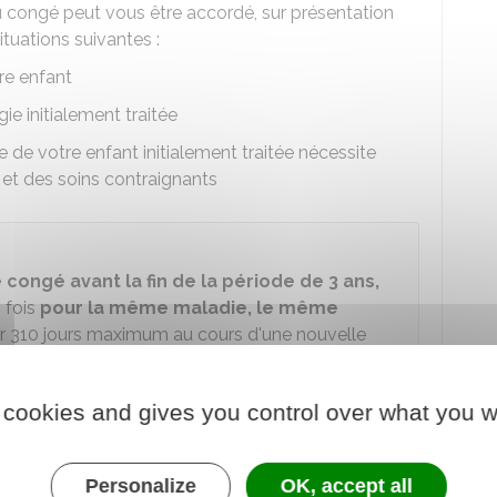
au congé peut vous être accordé, sur présentation
ituations suivantes :
re enfant
ie initialement traitée
e de votre enfant initialement traitée nécessite
et des soins contraignants
 congé avant la fin de la période de 3 ans,
 fois
pour la même maladie, le même
 310 jours maximum au cours d'une nouvelle
le peut-il être utilisé ?
 cookies and gives you control over what you w
nnelle ou travailler à temps partiel.
 prendre votre congé en
une seule période
Personalize
OK, accept all