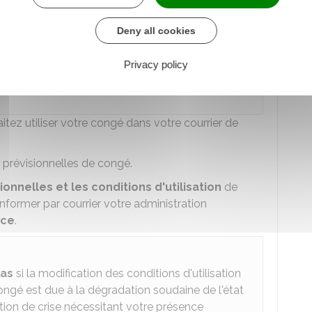
 d'au moins une journée.
Deny all cookies
 de présence parentale est prolongé ou
Privacy policy
eau congé de présence parentale, vous pouvez
e
.
ez utiliser votre congé dans votre courrier de
prévisionnelles de congé.
onnelles et les conditions d'utilisation
de
nformer par courrier votre administration
nce
.
pas
si la modification des conditions d'utilisation
ongé est due à la dégradation soudaine de l'état
tion de crise nécessitant votre présence