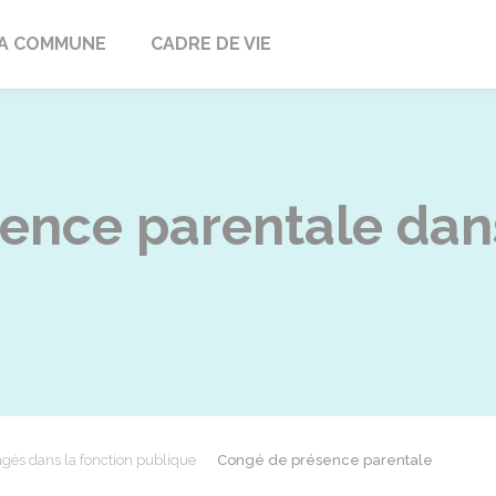
ville
A COMMUNE
CADRE DE VIE
ence parentale dans
gés dans la fonction publique
Congé de présence parentale