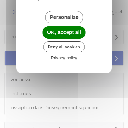
scolarité de leur enfant
Représentants des parents d'élèves - Collège et
Personalize
lycée
OK, accept all
Pour en savoir plus
Deny all cookies
Privacy policy
Services en ligne et formulaires
Voir aussi
Diplômes
Inscription dans l'enseignement supérieur