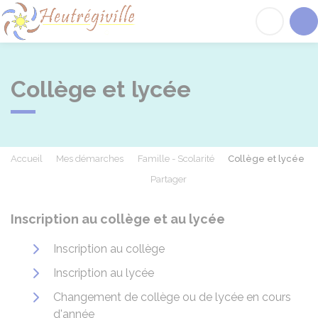
Heutrégiville
Acc
Collège et lycée
Accueil
Mes démarches
Famille - Scolarité
Collège et lycée
Partager
Partager sur Facebook
Partager sur X - Twit
Partager sur
Par
Inscription au collège et au lycée
Inscription au collège
Inscription au lycée
Changement de collège ou de lycée en cours
d'année