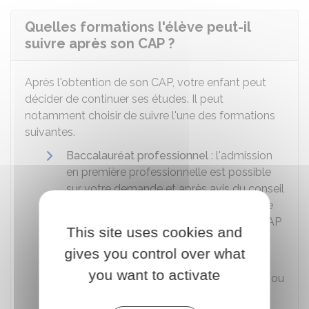
Quelles formations l'élève peut-il
suivre après son CAP ?
Après l'obtention de son CAP, votre enfant peut
décider de continuer ses études. Il peut
notamment choisir de suivre l'une des formations
suivantes.
Baccalauréat professionnel
: l'admission
en première professionnelle est possible
sur votre demande et après avis du conseil
de classe. Votre enfant prépare alors une
spécialité en cohérence avec celle du CAP
This site uses cookies and
qu'il a obtenu.
gives you control over what
Formation complémentaire d'une
you want to activate
année
:
mention complémentaire (MC)
ou
formation complémentaire d'initiative