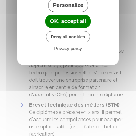
locale (FCIL) dans la continuité du CAP
Personalize
obtenu.
Brevet des métiers d'art (BMA)
. Ce
OK, accept all
diplôme, dans le domaine de l'artisanat
d'art, est envisageable en fonction de la
Deny all cookies
spécialité obtenue.
Privacy policy
Brevet professionnel (BP)
. Ce diplôme se
prépare en 2 ans uniquement par
apprentissage, pour approfondir les
techniques professionnelles. Votre enfant
doit trouver une entreprise partenaire et
s'inscrire en centre de formation
d'apprentis (CFA) pour obtenir ce diplôme.
Brevet technique des métiers (BTM)
.
Ce diplôme se prépare en 2 ans. Il permet
d'acquérir les compétences pour occuper
un emploi qualifié (chef d'atelier, chef de
fabrication).