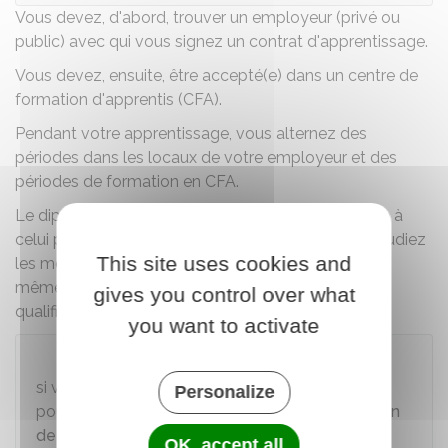
Vous devez, d'abord, trouver un employeur (privé ou
public
) avec qui vous signez un
contrat d'apprentissage
.
Vous devez, ensuite,
être accepté(e) dans un centre de
formation d'apprentis (CFA)
.
Pendant votre apprentissage, vous alternez des
périodes dans les locaux de votre employeur et des
périodes de formation en CFA.
Le diplôme préparé en apprentissage est identique à
celui préparé par la voie scolaire classique. Vous étudiez
This site uses cookies and
les mêmes programmes, passez l'examen dans les
mêmes conditions et obtenez le même niveau de
gives you control over what
qualification.
you want to activate
À savoir
si vous avez moins de moins de 18 ans, vous
Personalize
pouvez, sous conditions, bénéficier de
l'allocation
de rentrée scolaire (ARS)
.
OK, accept all