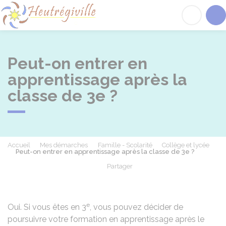
Heutrégiville
Acc
Peut-on entrer en
apprentissage après la
classe de 3e ?
Accueil
Mes démarches
Famille - Scolarité
Collège et lycée
Peut-on entrer en apprentissage après la classe de 3e ?
Partager
Partager sur Facebook
Partager sur X - Twit
Partager sur
Par
e
Oui. Si vous êtes en 3
, vous pouvez décider de
poursuivre votre formation en apprentissage après le