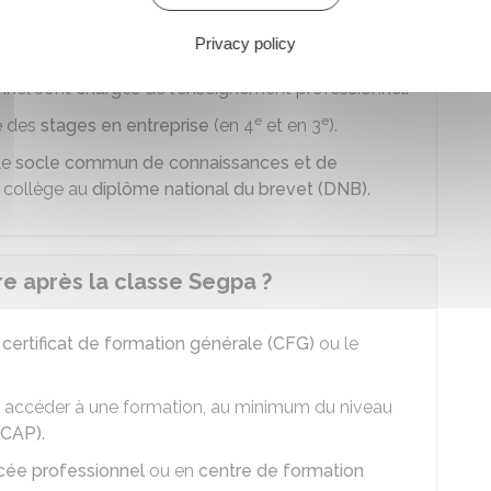
des aménagements.
Privacy policy
par des professeurs des écoles, de collège ou de
nnel sont chargés de l'enseignement professionnel.
e
e
ue des
stages en entreprise
(en 4
et en 3
).
le
socle commun de connaissances et de
e collège au
diplôme national du brevet (DNB)
.
re après la classe Segpa ?
e
certificat de formation générale (CFG)
ou le
ir accéder à une formation, au minimum du niveau
 (CAP)
.
cée professionnel
ou en
centre de formation