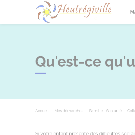
Heutrégi
M
Qu'est-ce qu'
Accueil
Mes démarches
Famille - Scolarité
Coll
Si votre enfant présente des difficultés scola