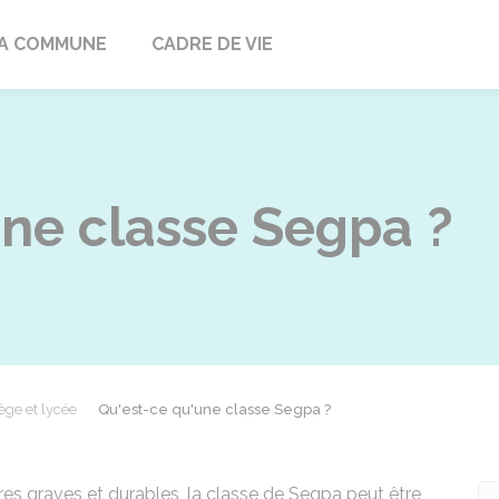
ville
A COMMUNE
CADRE DE VIE
une classe Segpa ?
ège et lycée
Qu'est-ce qu'une classe Segpa ?
ires graves et durables, la classe de
Segpa
peut être