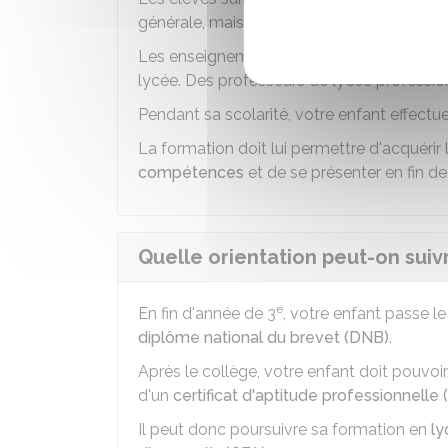
générale, mais avec des adaptations et 
Les enseignements généraux sont assurés 
lycée. Des professeurs de lycée professio
Pendant sa scolarité, votre enfant effect
La formation doit lui permettre d'acquérir 
compétences
et de se présenter en fin d
Quelle orientation peut-on suiv
e
En fin d'année de 3
, votre enfant passe l
diplôme national du brevet (DNB)
.
Après le collège
, votre enfant doit pouvo
d'un
certificat d'aptitude professionnelle
Il peut donc poursuivre sa formation en
ly