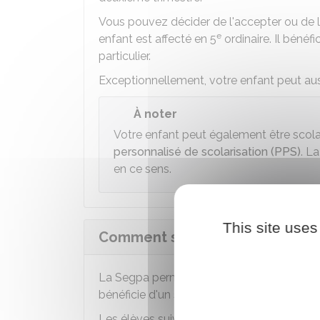
Vous pouvez décider de l'accepter ou de la
e
enfant est affecté en 5
ordinaire. Il bén
particulier.
Exceptionnellement, votre enfant peut au
À noter
Votre enfant peut également être scolar
personnalisé de scolarisation (PPS)
. L
en ce sens.
This site uses
Comment se déroule la scolarit
La Segpa permet à votre enfant de suivre 
bénéficie d'un suivi individualisé.
Les élèves suivent les mêmes programme