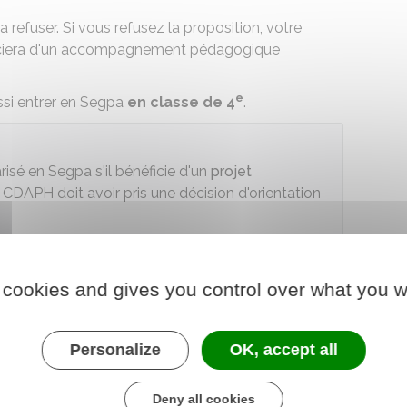
 refuser. Si vous refusez la proposition, votre
éficiera d'un accompagnement pédagogique
e
ssi entrer en Segpa
en classe de 4
.
isé en Segpa s'il bénéficie d'un
projet
a
CDAPH
doit avoir pris une décision d'orientation
 cookies and gives you control over what you w
é en classe Segpa ?
Personalize
OK, accept all
des enseignements adaptés à ses difficultés. Il
Deny all cookies
s d'enseignement que leurs camarades de section