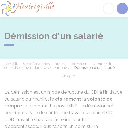
Heutrégiville
Acc
Démission d'un salarié
Accueil
Mes démarches
Travail - Formation
Rupture du
contrat de travail dans le secteur privé
Démission d'un salarié
Partager
Partager sur Facebook
Partager sur X - Twit
Partager sur
Par
La démission est un mode de rupture du
CDI
à l'initiative
du salarié qui manifeste
clairement
la
volonté de
rompre
son contrat. La possibilité de démissionner
dépend du type de contrat de travail du salarié : CDI,
CDD, travail temporaire (intérim), contrat
d'apprentissage. Nous faisons un point sur la