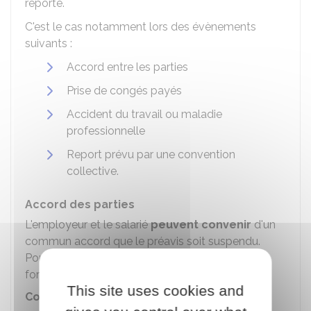
reporté.
C'est le cas notamment lors des évènements
suivants :
Accord entre les parties
Prise de congés payés
Accident du travail ou maladie
professionnelle
Report prévu par une convention
collective.
Accord des parties
L'employeur et le salarié
peuvent convenir
d'un
commun accord que le préavis soit suspendu.
Pour
éviter tout litige
, il est préférable de le
formaliser par
écrit
.
This site uses cookies and
Congés payés