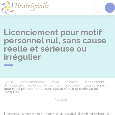
Heutrégiville
Acc
Licenciement pour motif
personnel nul, sans cause
réelle et sérieuse ou
irrégulier
Accueil
Mes démarches
Travail - Formation
Licenciement
d'un salarié du secteur privé pour motif personnel
Licenciement
pour motif personnel nul, sans cause réelle et sérieuse ou
irrégulier
Partager
Partager sur Facebook
Partager sur X - Twit
Partager sur
Par
Lorsque l'employeur licencie un salarié, il doit préciser le