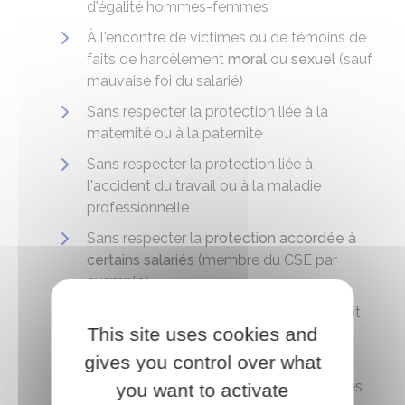
d'égalité hommes-femmes
À l'encontre de victimes ou de témoins de
faits de harcèlement
moral
ou
sexuel
(sauf
mauvaise foi du salarié)
Sans respecter la protection liée à la
maternité ou à la paternité
Sans respecter la protection liée à
l'accident du travail ou à la maladie
professionnelle
Sans respecter la
protection accordée à
certains salariés
(membre du
CSE
par
exemple)
En méconnaissance de l'exercice du droit
This site uses cookies and
de grève
gives you control over what
Contre un salarié ayant témoigné de
mauvais traitements ou privations infligés
you want to activate