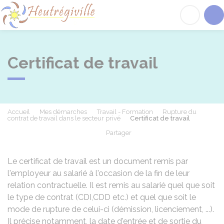
Heutrégiville
Acc
Certificat de travail
Accueil
Mes démarches
Travail - Formation
Rupture du
contrat de travail dans le secteur privé
Certificat de travail
Partager
Partager sur Facebook
Partager sur X - Twit
Partager sur
Par
Le certificat de travail est un document remis par
l'employeur au salarié à l'occasion de la fin de leur
relation contractuelle. Il est remis au salarié quel que soit
le type de contrat (
CDI
,
CDD
etc.) et quel que soit le
mode de rupture de celui-ci (démission, licenciement, ...).
Il précise notamment, la date d'entrée et de sortie du