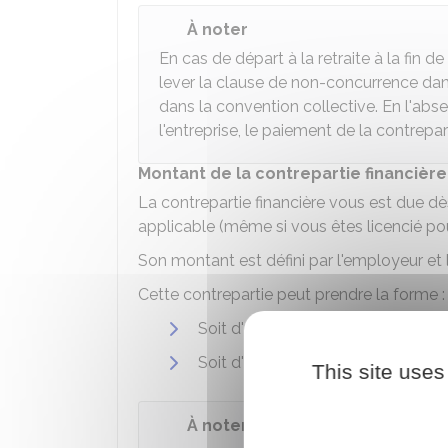
À noter
En cas de départ à la retraite à la fin d
lever la clause de non-concurrence dans
dans la convention collective. En l'abse
l'entreprise, le paiement de la contrepar
Montant de la contrepartie financièr
La contrepartie financière vous est due d
applicable (même si vous êtes licencié p
Son montant est défini par l'employeur et le
Cette contrepartie peut prendre la forme :
Soit d'un capital (sous la forme d
Soit d'une rente (c'est-à-dire une
This site uses
À noter