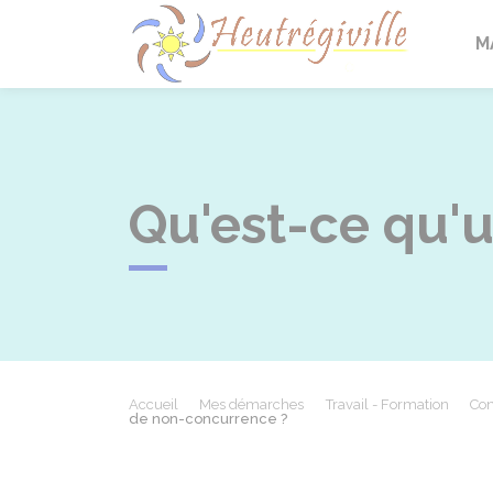
Heutrégi
M
Qu'est-ce qu'
Accueil
Mes démarches
Travail - Formation
Con
de non-concurrence ?