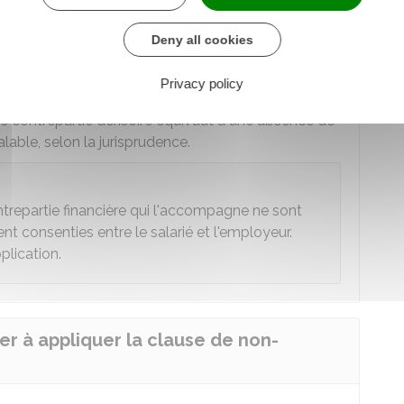
 l'impôt sur le revenu et est
saisissable
en tant
Deny all cookies
re de votre contrat de travail
et non pendant
Privacy policy
ne contrepartie dérisoire équivaut à une absence de
lable, selon la jurisprudence.
trepartie financière qui l'accompagne ne sont
ment consenties entre le salarié et l'employeur.
plication.
r à appliquer la clause de non-