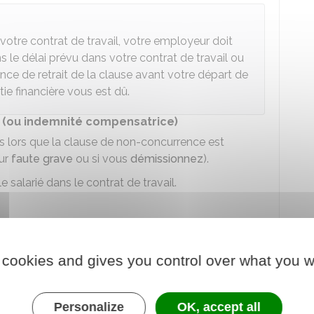
e votre contrat de travail, votre employeur doit
 le délai prévu dans votre contrat de travail ou
nce de retrait de la clause avant votre départ de
tie financière vous est dû.
e (ou indemnité compensatrice)
ès lors que la clause de non-concurrence est
our
faute grave
ou si vous
démissionnez
).
 salarié dans le contrat de travail.
'un versement unique)
 prime versée en une seule fois ou périodiquement)
 cookies and gives you control over what you w
Personalize
OK, accept all