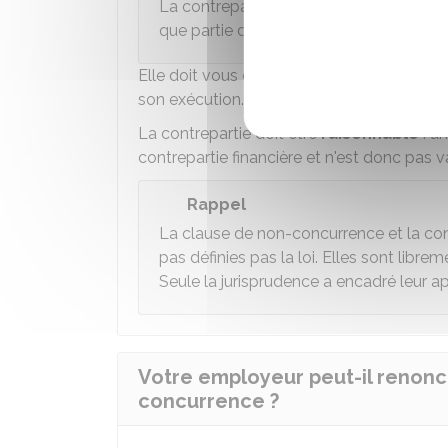
La contrepartie financière est soumise à
que partie du salaire.
Elle doit vous être versée
après la ruptu
son exécution.
La contrepartie doit être
raisonnable
: u
contrepartie financière et n'est donc pas va
Rappel
La clause de non-concurrence et la con
pas définies pas la loi. Elles sont libre
Seule la jurisprudence a encadré leur ap
Votre employeur peut-il renonce
concurrence ?