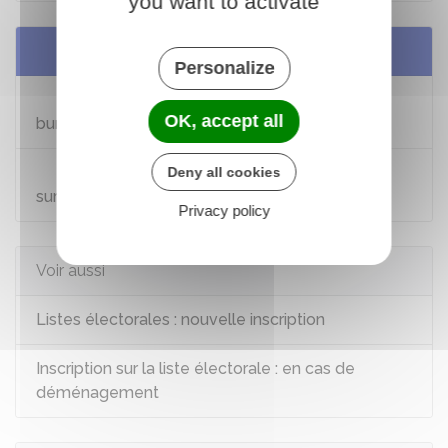
you want to activate
Services en ligne et formulaires
Personalize
Vérifier votre inscription électorale et votre
OK, accept all
bureau de vote
Nouvelle-Calédonie : vérifier son inscription
Deny all cookies
sur la liste électorale et son bureau de vote
Privacy policy
Voir aussi
Listes électorales : nouvelle inscription
Inscription sur la liste électorale : en cas de
déménagement