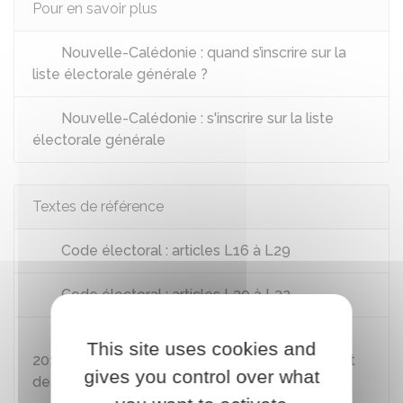
Pour en savoir plus
Nouvelle-Calédonie : quand s’inscrire sur la
liste électorale générale ?
Nouvelle-Calédonie : s'inscrire sur la liste
électorale générale
Textes de référence
Code électoral : articles L16 à L29
Code électoral : articles L30 à L32
Instruction INTA1830120J du 21 novembre
This site uses cookies and
2018 relative à la tenue des listes électorales et
gives you control over what
des listes électorales complémentaires