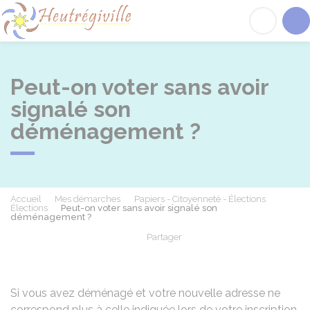
Heutrégiville
Acc
Peut-on voter sans avoir
signalé son
déménagement ?
Accueil
Mes démarches
Papiers - Citoyenneté - Élections
Élections
Peut-on voter sans avoir signalé son
déménagement ?
Partager
Partager sur Facebook
Partager sur X - Twit
Partager sur
Par
Si vous avez déménagé et votre nouvelle adresse ne
correspond plus à celle indiquée lors de votre inscription