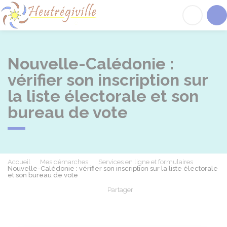
Heutrégiville
Acc
Nouvelle-Calédonie :
vérifier son inscription sur
la liste électorale et son
bureau de vote
Accueil
Mes démarches
Services en ligne et formulaires
Nouvelle-Calédonie : vérifier son inscription sur la liste électorale
et son bureau de vote
Partager
Partager sur Facebook
Partager sur X - Twit
Partager sur
Par