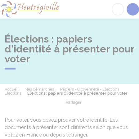
Heutrégiville
Acc
Élections : papiers
d'identité à présenter pour
voter
Accueil
Mes démarches
Papiers - Citoyenneté - Élections
Élections
Élections : papiers d'identité à présenter pour voter
Partager
Partager sur Facebook
Partager sur X - Twit
Partager sur
Par
Pour voter, vous devez prouver votre identité. Les
documents à présenter sont différents selon que vous
votez en France ou depuis l'étranger.