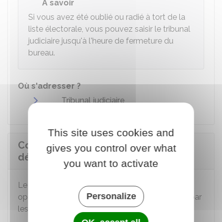
À savoir
Si vous avez été oublié ou radié à tort de la
liste électorale, vous pouvez saisir le tribunal
judiciaire jusqu'à l'heure de fermeture du
bureau.
Où s'adresser ?
Tribunal judiciaire
This site uses cookies and
Comment se déroule le
gives you control over what
dépouillement des votes ?
you want to activate
Le dépouillement commence dès la clôture des
Personalize
opérations de vote. Il se déroule publiquement par
les
scrutateurs
sollicités au cours de la journée.