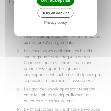
OK, accept all
Il se décompose en plusieurs étapes :
Les membres du bureau comptent les
Deny all cookies
émargements.
Privacy policy
L'urne est ouverte. Le nombre
d'enveloppes et le nombre de bulletins
sans enveloppe sont vérifiés et comparés
au nombre d'émargements.
Les enveloppes contenant les bulletins
sont regroupées par paquets de 100.
Chaque paquet est introduit dans une
grande enveloppe. Les grandes
enveloppes sont cachetées et signées par
le président et au moins 2
assesseurs
.
Les grandes enveloppes sont réparties
entre les tables de dépouillement et
ouvertes par les scrutateurs.
er
Le 1
scrutateur ouvre chaque enveloppe