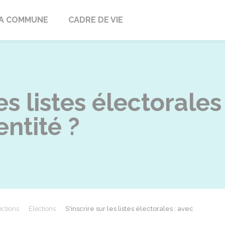
ville
A COMMUNE
CADRE DE VIE
les listes électorales
dentité ?
ections
Élections
S'inscrire sur les listes électorales : avec