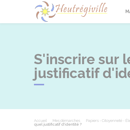
Heutrégi
M
S'inscrire sur 
justificatif d'i
Accueil
Mes démarches
Papiers - Citoyenneté - Él
quel justificatif d'identité ?