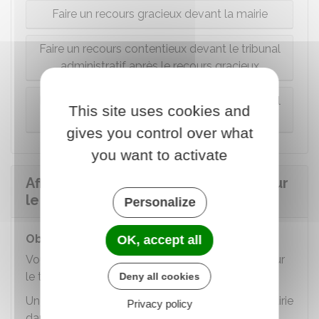
Faire un recours gracieux devant la mairie
Faire un recours contentieux devant le tribunal
administratif après le recours gracieux
Faire un recours contentieux devant le tribunal
This site uses cookies and
administratif sans recours gracieux
gives you control over what
you want to activate
Afficher l'autorisation d'urbanisme sur
le terrain
Personalize
Objet de l'affichage
OK, accept all
Vous devez
afficher l'autorisation d'urbanisme
sur
le terrain.
Deny all cookies
Un extrait de votre autorisation est affiché en mairie
Privacy policy
dans les 8 jours qui suivent sa délivrance et ce