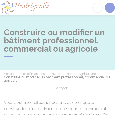
Heutrégiville
Acc
Construire ou modifier un
bâtiment professionnel,
commercial ou agricole
Accueil
Mes démarches
Environnement
Agriculture
Construire ou modifier un bâtiment professionnel, commercial ou
agricole
Partager
Partager sur Facebook
Partager sur X - Twit
Partager sur
Par
Vous souhaitez effectuer des travaux tels que la
construction d'un bâtiment professionnel, commercial
ou agricole, l'extension ou le
changement de destination