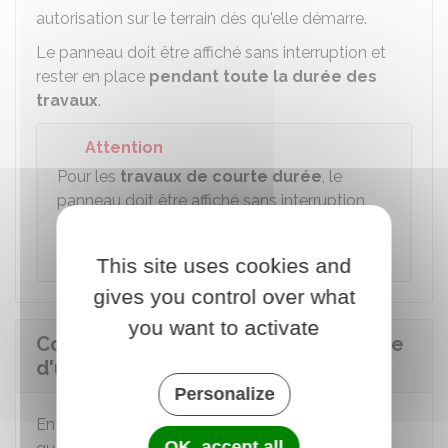
autorisation sur le terrain dès qu'elle démarre.
Le panneau doit être affiché sans interruption et
rester en place
pendant toute la durée des
travaux
.
Attention
Pour les
travaux de courte durée
, le
panneau doit être affiché sans interruption
pendant 2 mois, même s'ils durent moins
longtemps.
This site uses cookies and
gives you control over what
you want to activate
Comment peut-on prouver l'affichage
d'une autorisation d'urbanisme ?
Personalize
En cas de contestation, c'est à vous de prouver
OK, accept all