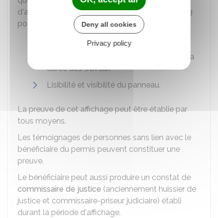
que vous avez bien rempli les formalités
d'affichage. Pour ce faire, vous devez établir les 3
points suivants :
Deny all cookies
Date du début de l'affichage
Privacy policy
Continuité de l'affichage pendant toute la
durée des travaux
Lisibilité et visibilité du panneau.
La preuve de cet affichage peut être établie par
tous moyens.
Les témoignages de personnes sans lien avec le
bénéficiaire du permis peuvent constituer une
preuve.
Le bénéficiaire peut aussi produire un constat de
commissaire de justice
(anciennement huissier de
justice et commissaire-priseur judiciaire) établi
durant la période d'affichage.