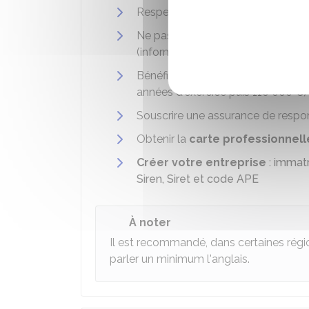
Respecter les conditions pour
exe
Ne pas avoir subi une
faillite pe
(informations présentes sur le
bull
Bénéficier d'une
garantie financ
années d'exercice puis
110 000 €
)
Souscrire une assurance de respons
Obtenir la
carte professionnell
Créer votre entreprise
:
immatr
Siren, Siret et code APE
À noter
Il est recommandé, dans certaines régi
parler un minimum l'anglais.