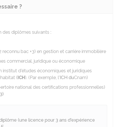
ssaire ?
n des diplômes suivants :
 reconnu bac +3) en gestion et carrière immobilière
nes commercial, juridique ou économique
 institut d'études économiques et juridiques
habitat (
ICH
). (Par exemple, l'
ICH du
Cnam
)
rtoire national des certifications professionnelles)
3)
diplôme (une licence pour 3 ans d'expérience
AE
.