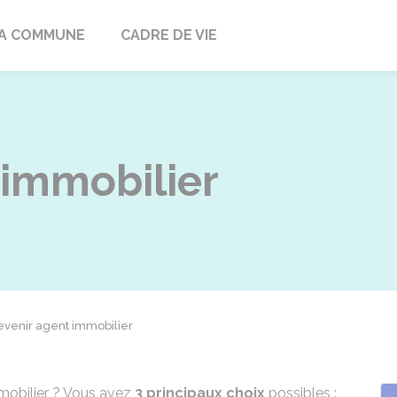
ville
A COMMUNE
CADRE DE VIE
 immobilier
evenir agent immobilier
mmobilier ? Vous avez
3 principaux choix
possibles :