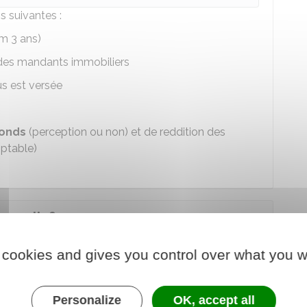
 suivantes :
m 3 ans)
e des mandants immobiliers
us est versée
onds
(perception ou non) et de reddition des
ptable)
remplir ?
 cookies and gives you control over what you w
vérifier
pour savoir si vous pouvez exercer :
 (BTS, Licence ou Licence pro) ou une
 un métier de l'immobilier
Personalize
OK, accept all