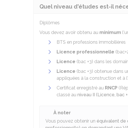
Quel niveau d'études est-il néce
Diplômes
Vous devez avoir obtenu au
minimum
l'u
BTS
en professions immobilières
Licence professionnelle
(bac+2
Licence
(bac +3) dans les domai
Licence
(bac +3) obtenue dans un
appliquées à la construction et à l'
Certificat enregistré au
RNCP
(Répe
classé au
niveau II (Licence, bac +
À noter
Vous pouvez obtenir un
équivalent de 
professionnelle) en demandant une V