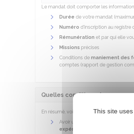
Le mandat doit comporter les informations
Durée
de votre mandat (maximu
Numéro
d'inscription au registr
Rémunération
et par qui elle vo
Missions
précises
Conditions de
maniement des
f
comptes (rapport de gestion com
Quelles conditions devez-vous 
This site uses
En résumé, voici les
informations clés à 
Avoir un
diplôme
bac + 3 minimum
expérience
professionnelle dans