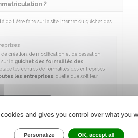
matriculation ?
doit être faite sur le site internet du guichet des
reprises
s de création, de modification et de cessation
 sur le
guichet des formalités des
place les centres de formalités des entreprises
outes les entreprises
, quelle que soit leur
 au service en ligne
 cookies and gives you control over what you w
de la propriété industrielle (Inpi)
est automatiquement inscrite au répertoire national
Personalize
OK, accept all