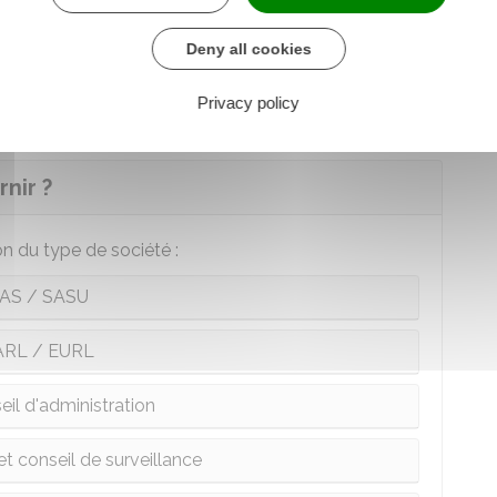
Deny all cookies
il est également nécessaire de s'inscrire au
RSAC
.
Privacy policy
nir ?
n du type de société :
AS / SASU
ARL / EURL
eil d'administration
et conseil de surveillance