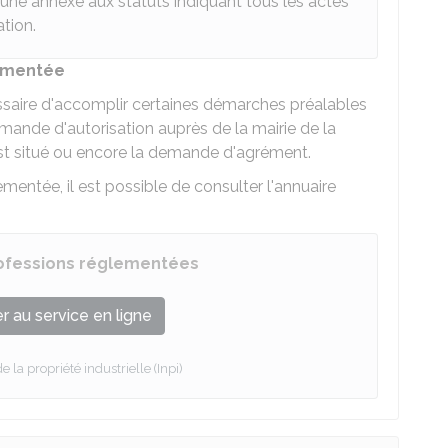
r une annexe aux statuts indiquant tous les actes
tion.
lementée
cessaire d'accomplir certaines démarches préalables
mande d'autorisation auprès de la mairie de la
st situé ou encore la demande d'agrément.
lementée, il est possible de consulter l'annuaire
rofessions réglementées
 au service en ligne
de la propriété industrielle (Inpi)