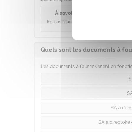
À savoir
En cas d'activité d'
agent commercial
, 
Quels sont les documents à four
Les documents à fournir varient en fonctio
S
S
SA à cons
SA à directoire 