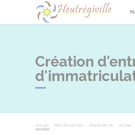
Heutrégi
M
Création d'entr
d'immatriculat
Accueil
Mes démarches
Étapes de vie
Je crée
société