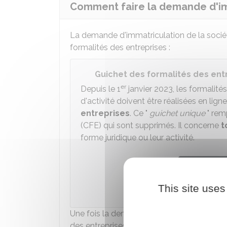
Comment faire la demande d'im
La demande d'immatriculation de la société 
formalités des entreprises :
Guichet des formalités des ent
er
Depuis le 1
janvier 2023, les formalité
d'activité doivent être réalisées en ligne
entreprises
. Ce "
guichet unique
" rem
(CFE) qui sont supprimés. Il concerne
t
forme juridique ou leur activité.
Accéder
This site uses
Institut national 
Une fois la demande effectuée, la société 
des entreprises (
RNE
) et au
RCS
.