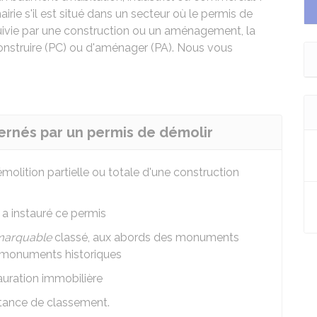
irie s'il est situé dans un secteur où le permis de
 suivie par une construction ou un aménagement, la
onstruire (PC) ou d'aménager (PA). Nous vous
ncernés par un permis de démolir
molition partielle ou totale d'une construction
a instauré ce permis
emarquable
classé, aux abords des monuments
es monuments historiques
auration immobilière
stance de classement.