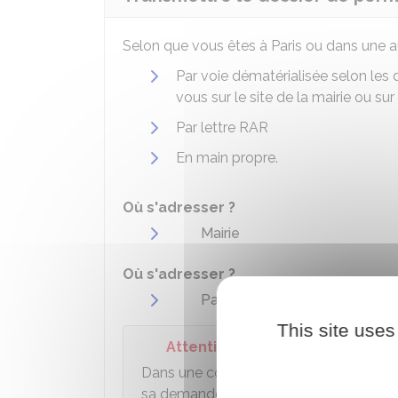
Selon que vous êtes à Paris ou dans une 
Par voie dématérialisée selon les
vous sur le site de la mairie ou sur
Par lettre
RAR
En main propre.
Où s'adresser ?
Mairie
Où s'adresser ?
Paris : Bureau accueil et servi
This site uses
Attention
Dans une commune de plus de 3 500 h
sa demande d'
autorisation d'urbanism