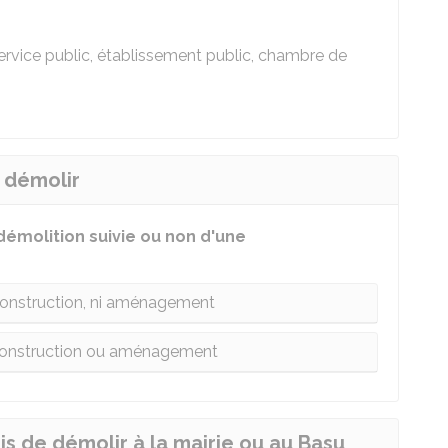
ervice public, établissement public, chambre de
e démolir
démolition suivie ou non d'une
construction, ni aménagement
construction ou aménagement
s de démolir à la mairie ou au Basu