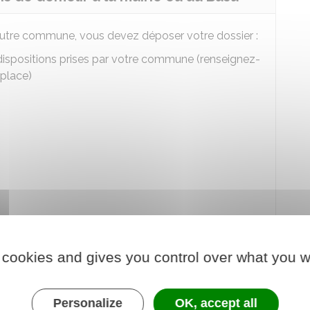
autre commune, vous devez déposer votre dossier :
 dispositions prises par votre commune (renseignez-
 place)
ce à l'usager (Basu)
 cookies and gives you control over what you w
abitants, une
personne morale
doit transmettre
Personalize
OK, accept all
e
uniquement
par voie électronique.