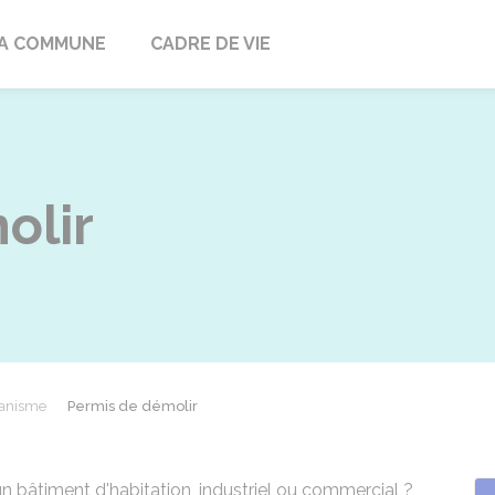
ville
A COMMUNE
CADRE DE VIE
olir
anisme
Permis de démolir
n bâtiment d'habitation, industriel ou commercial ?