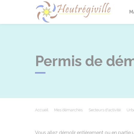
Heutrégi
M
Permis de dém
Accueil
Mes démarches
Secteurs d'activité
Urb
Vous allez démolir entièrement ou en partie u