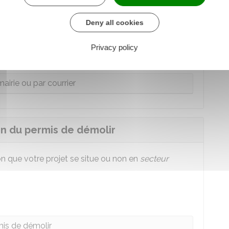
Deny all cookies
Privacy policy
ar internet
airie ou par courrier
ion du permis de démolir
lon que votre projet se situe ou non en
secteur
is de démolir