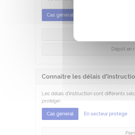
Cas général
À Paris
P
Dépôt en m
Connaitre les délais d'instruct
Les délais d'instruction sont différents se
protégé
:
Cas général
En secteur protégé
Perm