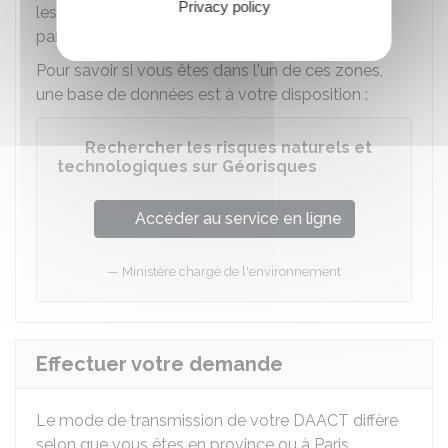
Privacy policy
les règles de construction parasismiques et
paracycloniques sont respectées.
Pour savoir si vous êtes dans l'un de ces zones,
une base de données est à votre disposition :
Rechercher les risques naturels et
technologiques sur Géorisques
Accéder au service en ligne
Ministère chargé de l'environnement
Effectuer votre demande
Le mode de transmission de votre DAACT diffère
selon que vous êtes en province ou à Paris.