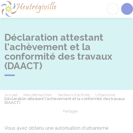
Heutrégiville
Acc
Déclaration attestant
l'achèvement et la
conformité des travaux
(DAACT)
Accueil
Mes démarches
Secteurs d'activité
Urbanisme
Déclaration attestant l'achèvement et la conformité des travaux
(DAACT)
Partager
Partager sur Facebook
Partager sur X - Twit
Partager sur
Par
Vous avez obtenu une autorisation d'urbanisme