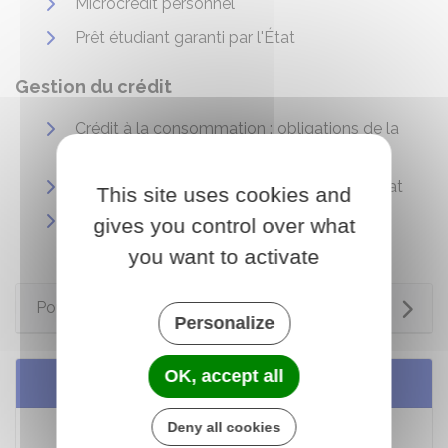
Microcrédit personnel
Prêt étudiant garanti par l'État
Gestion du crédit
Crédit à la consommation : obligations de la
banque
Crédit à la consommation : règles du contrat
This site uses cookies and
Crédit à la consommation : assurance de
gives you control over what
l'emprunteur
you want to activate
Pour en savoir plus
Personalize
OK, accept all
Services en ligne et formulaires
Deny all cookies
Répondre au courrier de la banque d'un