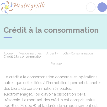
Heutrégiville
Acc
Crédit à la consommation
Accueil
Mes démarches
Argent - Impôts - Consommation
Crédit à la consommation
Partager
Partager sur Facebook
Partager sur X - Twit
Partager sur
Par
Le crédit à la consommation concerne les opérations
autres que celles liées à l'immobilier. Il permet d'acheter
des biens de consommation (meubles,
électroménager...) ou d'avoir à disposition de la
trésorerie. Le montant des crédits est compris entre
200 €
et
75 000 €
, et la durée de remboursement est