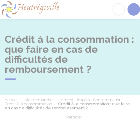
Heutrégiville
Acc
Crédit à la consommation :
que faire en cas de
difficultés de
remboursement ?
Accueil
Mes démarches
Argent - Impôts - Consommation
Crédit à la consommation
Crédit à la consommation : que faire
en cas de difficultés de remboursement ?
Partager
Partager sur Facebook
Partager sur X - Twit
Partager sur
Par