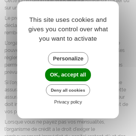
Cette information doit vous être transmise sur papier ou
sur un autre
support durable
.
Le prêteur doit également vous avertir en cas de
This site uses cookies and
déclaration d'incident au
fichier des incidents de
gives you control over what
remboursement
.
you want to activate
L'organisme financier peut décider, même si vous ne
pouvez plus payer vos cotisations d'assurance, de les
régler temporairement à votre place, pour vous
Personalize
permettre de ne pas perdre le bénéfice des garanties
prévues dans le contrat.
OK, accept all
Si l'organisme de crédit a exigé que vous preniez une
assurance pour le prêt et que vous avez souscrit cette
Deny all cookies
assurance auprès d'une compagnie externe, l'assureur
Privacy policy
doit informer l'organisme de crédit du non-paiement de
vos primes d'assurance.
Lorsque vous ne payez pas vos mensualités,
l'organisme de crédit a le droit d'exiger le