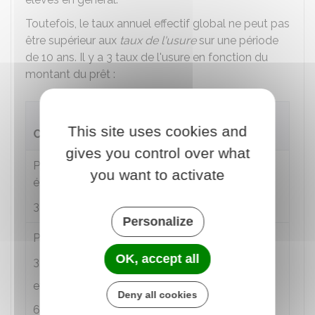
Toutefois, le taux annuel effectif global ne peut pas
être supérieur aux
taux de l'usure
sur une période
de 10 ans. Il y a 3 taux de l'usure en fonction du
montant du prêt :
Taux de
This site uses cookies and
Crédits
l'usure
gives you control over what
Prêts d'un montant inférieur ou
21,45 %
you want to activate
égal à
3 000 €
Personalize
Prêts d'un montant supérieur à
11,47 %
OK, accept all
3 000 €
et inférieur ou égal à
Deny all cookies
6 000 €