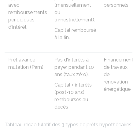
avec
(mensuellement
personnels
remboursements
ou
périodiques
trimestriellement).
d'intérêt
Capital remboursé
à la fin.
Prêt avance
Pas d'intérêts à
Financement
mutation (Pam)
payer pendant 10
de travaux
ans (taux zéro).
de
rénovation
Capital + intérêts
énergétique
(post-10 ans)
remboursés au
décès
Tableau récapitulatif des 3 types de prêts hypothécaires v