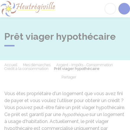
Heutrégiville
Acc
Prêt viager hypothécaire
Accueil
Mes démarches
Argent - Impôts - Consommation
Crédit à la consommation
Prêt viager hypothécaire
Partager
Partager sur Facebook
Partager sur X - Twit
Partager sur
Par
Vous êtes propriétaire d'un logement que vous avez fini
de payer et vous voulez l'utiliser pour obtenir un crédit ?
Vous pouvez peut-être faire un prêt viager hypothécaire.
Ce prêt est garanti par une
hypothèque
sur un logement
à usage d'habitation. Actuellement, le prêt viager
hypothécaire est commercialisé uniquement par