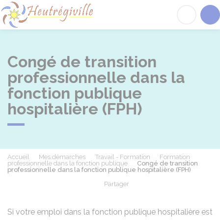
Heutrégiville
Acc
Congé de transition
professionnelle dans la
fonction publique
hospitalière (FPH)
Accueil
Mes démarches
Travail - Formation
Formation
professionnelle dans la fonction publique
Congé de transition
professionnelle dans la fonction publique hospitalière (FPH)
Partager
Partager sur Facebook
Partager sur X - Twit
Partager sur
Par
Si votre emploi dans la fonction publique hospitalière est