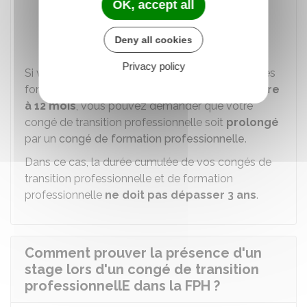
OK, accept all
Semaines
Ou journées.
Deny all cookies
Privacy policy
Si votre projet professionnel nécessite une ou des
formations dont la
durée totale est supérieure
à 12 mois
, vous pouvez demander que votre
congé de transition professionnelle soit
prolongé
par un
congé de formation professionnelle
.
Dans ce cas, la durée cumulée de vos congés de
transition professionnelle et de formation
professionnelle
ne doit pas dépasser 3 ans
.
Comment prouver la présence d'un
stage lors d'un congé de transition
professionnellE dans la FPH ?