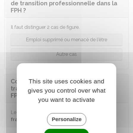
de transition professionnelle dans la
FPH ?
Il faut distinguer 2 cas de figure.
Emploi supprimé ou menacé de l'être
Autre cas
This site uses cookies and
Comment se déroule le congé de
transition professionnelle dans la
gives you control over what
FPH ?
you want to activate
Le congé de transition professionnelle peut être
Personalize
fractionné
en :
Mois