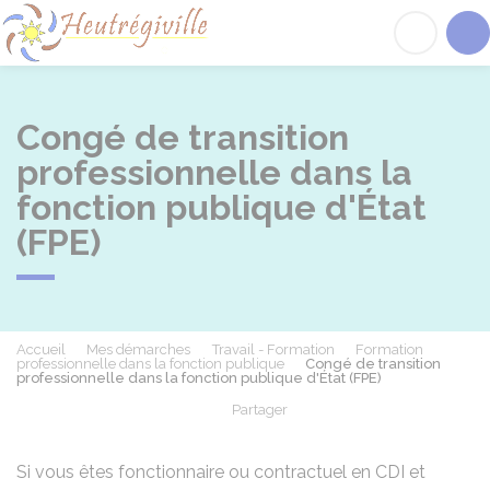
Heutrégiville
Acc
Congé de transition
professionnelle dans la
fonction publique d'État
(FPE)
Accueil
Mes démarches
Travail - Formation
Formation
professionnelle dans la fonction publique
Congé de transition
professionnelle dans la fonction publique d'État (FPE)
Partager
Partager sur Facebook
Partager sur X - Twit
Partager sur
Par
Si vous êtes fonctionnaire ou contractuel en CDI et