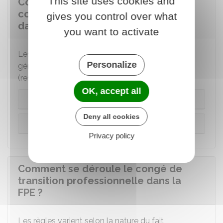
This site uses cookies and
Comment faire la demande pour un
congé de transition professionelle
gives you control over what
dans la FPE ?
you want to activate
Les règles varient selon la nature du fait
Personalize
générateur entrainant la mise en place du congé
(restructuration de service ou autres cas) :
OK, accept all
Restructuration de service
Deny all cookies
Autres cas
Privacy policy
Comment se déroule le congé de
transition professionnelle dans la
FPE ?
Les règles varient selon la nature du fait