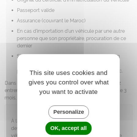
Passeport valide
Assurance (couvrant le Maroc)
En cas d'importation d'un véhicule par une autre
personne que son propriétaire, procuration de ce
dernier
Si vous avez loué une voiture immatriculée en
France, contrat de location avec l'accord du
professionnel pour que celle-ci entre au Maroc.
This site uses cookies and
gives you control over what
Dans le cadre d'un voyage touristique, vous pouvez
entrer avec un véhicule pour une durée maximum de 3
you want to activate
mois, renouvelable 1 fois.
Personalize
Attention
À la sortie du territoire marocain, vous
OK, accept all
devez
impérativement
repartir avec votre
véhicule et vous assurer auprès des douanes que