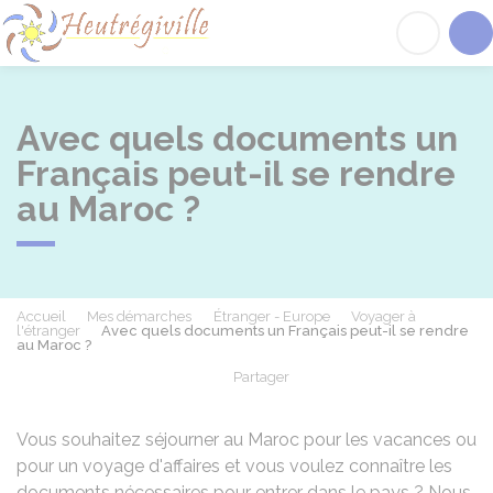
Heutrégiville
Acc
Avec quels documents un
Français peut-il se rendre
au Maroc ?
Accueil
Mes démarches
Étranger - Europe
Voyager à
l'étranger
Avec quels documents un Français peut-il se rendre
au Maroc ?
Partager
Partager sur Facebook
Partager sur X - Twit
Partager sur
Par
Vous souhaitez séjourner au Maroc pour les vacances ou
pour un voyage d'affaires et vous voulez connaître les
documents nécessaires pour entrer dans le pays ? Nous