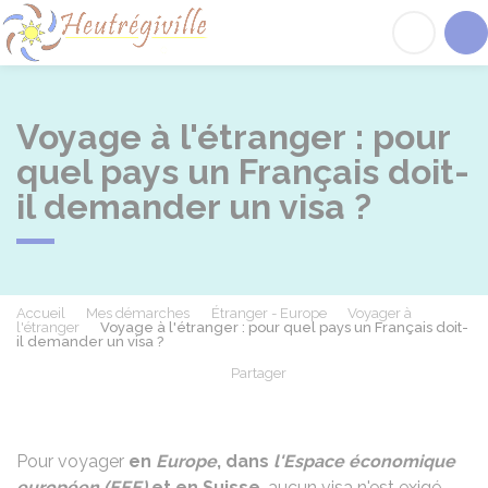
Heutrégiville
Acc
Voyage à l'étranger : pour
quel pays un Français doit-
il demander un visa ?
Accueil
Mes démarches
Étranger - Europe
Voyager à
l'étranger
Voyage à l'étranger : pour quel pays un Français doit-
il demander un visa ?
Partager
Partager sur Facebook
Partager sur X - Twit
Partager sur
Par
Pour voyager
en
Europe
, dans
l'Espace économique
européen (EEE)
et en Suisse
, aucun visa n'est exigé