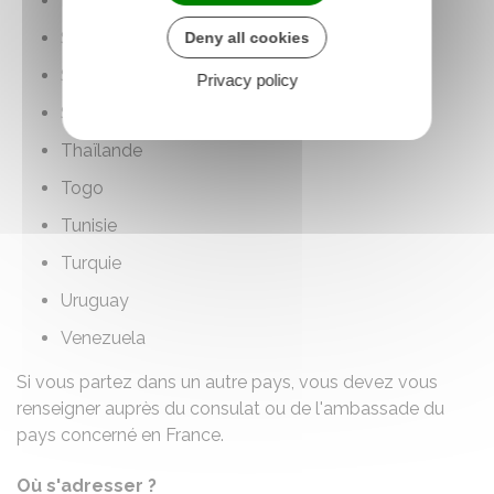
Royaume-Uni
Sénégal
Deny all cookies
Singapour
Privacy policy
Sri Lanka
Thaïlande
Togo
Tunisie
Turquie
Uruguay
Venezuela
Si vous partez dans un autre pays, vous devez vous
renseigner auprès du consulat ou de l'ambassade du
pays concerné en France.
Où s'adresser ?