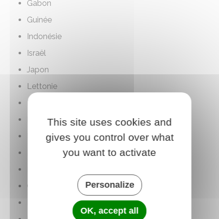
Gabon
Guinée
Indonésie
Israël
Japon
Lettonie
Maroc
Maurice
This site uses cookies and
gives you control over what
Mexique
you want to activate
Moldavie
Nouvelle-Zélande
Personalize
Ouzbékistan
Philippines
OK, accept all