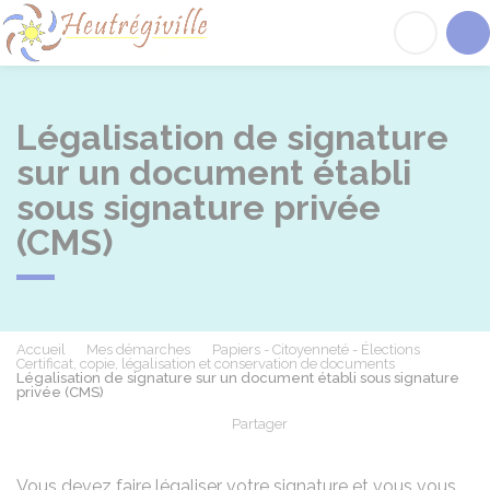
Heutrégiville
Acc
Légalisation de signature
sur un document établi
sous signature privée
(CMS)
Accueil
Mes démarches
Papiers - Citoyenneté - Élections
Certificat, copie, légalisation et conservation de documents
Légalisation de signature sur un document établi sous signature
privée (CMS)
Partager
Partager sur Facebook
Partager sur X - Twit
Partager sur
Par
Vous devez faire légaliser votre signature et vous vous