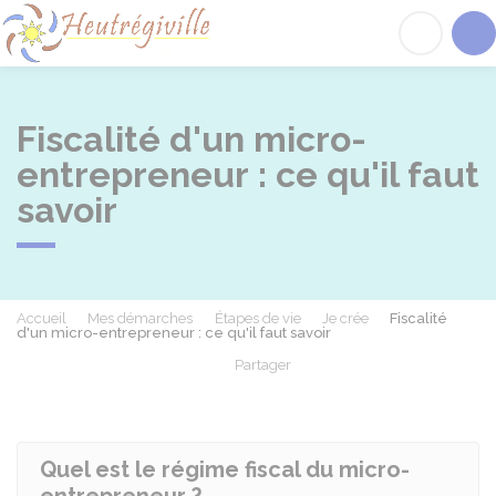
Heutrégiville
Acc
Fiscalité d'un micro-
entrepreneur : ce qu'il faut
savoir
Accueil
Mes démarches
Étapes de vie
Je crée
Fiscalité
d'un micro-entrepreneur : ce qu'il faut savoir
Partager
Partager sur Facebook
Partager sur X - Twit
Partager sur
Par
Quel est le régime fiscal du micro-