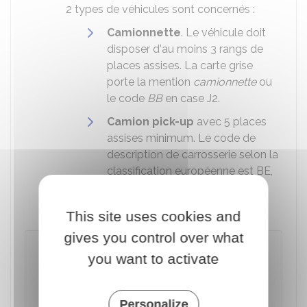
2 types de véhicules sont concernés :
Camionnette
. Le véhicule doit
disposer d'au moins 3 rangs de
places assises. La carte grise
porte la mention
camionnette
ou
le code
BB
en case J2.
Camion pick-up
avec 5 places
assises minimum. Le code de
description de carrosserie selon la
classification européenne est BE,
inscrit en case J2 du certificat
d'immatriculation (carte grise).
This site uses cookies and
gives you control over what
À noter
you want to activate
Les camions
pick-up
exclusivement
destinés aux
stations de ski
ou aux
remontées mécaniques
ne sont pas
Personalize