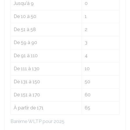
Jusqu'à 9
0
De 10 à 50
1
De 51 à 58
2
De 59 à 90
3
De 91 à 110
4
De 111 à 130
10
De 131 à 150
50
De 151 à 170
60
À partir de 171
65
Barème WLTP pour 2025