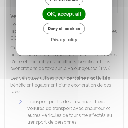
concernés par ces taxes.
OK, accept all
Véhicules exonérés
Les véhicules affectés à des
entreprises
Deny all cookies
individuelles
sont
exonérés
des taxes annuelles
CO
et polluants.
Privacy policy
2
C'est également le cas des véhicules des
organismes à but non lucratif et autres organismes
d'intérêt général qui, par ailleurs, bénéficient des
exonérations de taxe sur la valeur ajoutée (TVA).
Les véhicules utilisés pour
certaines activités
bénéficient également d'une exonération de ces
taxes :
Transport public de personnes :
taxis
,
voitures de transport avec chauffeur
et
autres véhicules de tourisme affectés au
transport de personnes