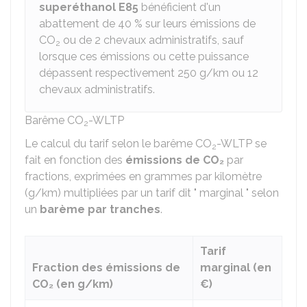
superéthanol E85
bénéficient d'un
abattement de
40 %
sur leurs émissions de
CO
ou de 2 chevaux administratifs, sauf
2
lorsque ces émissions ou cette puissance
dépassent respectivement 250 g/km ou 12
chevaux administratifs.
Barême CO
-WLTP
2
Le calcul du tarif selon le barême CO
-WLTP se
2
fait en fonction des
émissions de CO₂
par
fractions, exprimées en grammes par kilomètre
(g/km) multipliées par un tarif dit " marginal " selon
un
barème par tranches
.
Tarif
Fraction des émissions de
marginal (en
CO₂ (en g/km)
€)