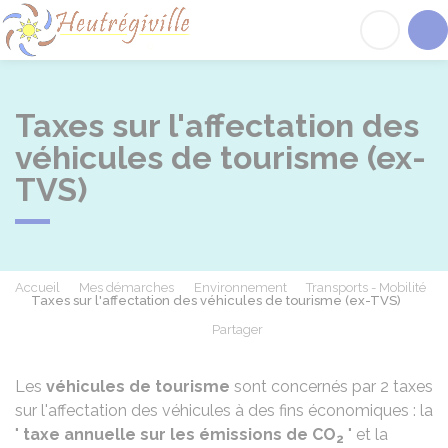
Heutrégiville
Acc
Taxes sur l'affectation des
véhicules de tourisme (ex-
TVS)
Accueil
Mes démarches
Environnement
Transports - Mobilité
Taxes sur l'affectation des véhicules de tourisme (ex-TVS)
Partager
Partager sur Facebook
Partager sur X - Twit
Partager sur
Par
Les
véhicules de tourisme
sont concernés par 2 taxes
sur l'affectation des véhicules à des fins économiques : la
"
taxe annuelle sur les émissions de CO
" et la
2