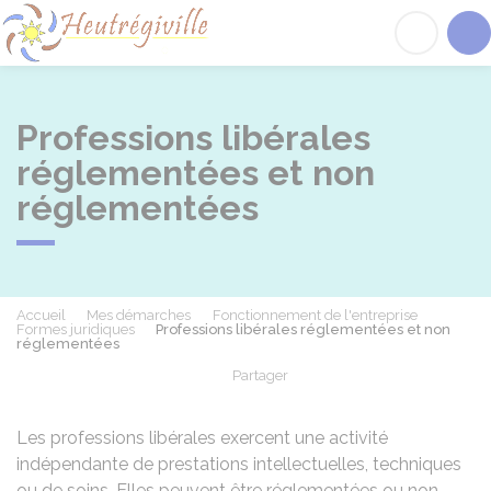
Heutrégiville
Acc
Professions libérales
réglementées et non
réglementées
Accueil
Mes démarches
Fonctionnement de l'entreprise
Formes juridiques
Professions libérales réglementées et non
réglementées
Partager
Partager sur Facebook
Partager sur X - Twit
Partager sur
Par
Les professions libérales exercent une activité
indépendante de prestations intellectuelles, techniques
ou de soins. Elles peuvent être réglementées ou non