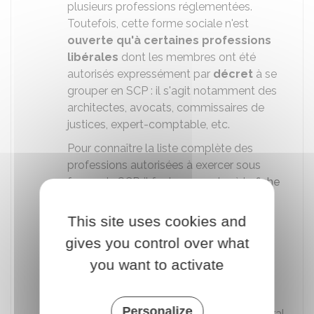
plusieurs professions réglementées.
Toutefois, cette forme sociale n'est
ouverte qu'à certaines professions
libérales
dont les membres ont été
autorisés expressément par
décret
à se
grouper en SCP : il s'agit notamment des
architectes, avocats, commissaires de
justices, expert-comptable, etc.
Pour connaître la liste complète des
professions autorisées à exercer sous
forme de SCP, il faut se reporter à la
fiche
dédiée
.
This site uses cookies and
Société d'exercice libéral (SEL)
: pour
l'exercice d'une profession libérale
gives you control over what
réglementée, quatre formes de société
you want to activate
commerciale d'exercice libéral sont
possibles :
Personalize
SELARL (société d'exercice libéral