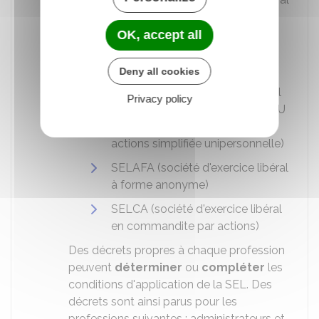
à responsabilité limitée) et
SELARLU (société d'exercice
OK, accept all
libéral à responsabilité limitée
unipersonnelle)
Deny all cookies
SELAS (société d'exercice libéral
Privacy policy
par actions simplifiée) et SELASU
(société d'exercice libéral par
actions simplifiée unipersonnelle)
SELAFA (société d'exercice libéral
à forme anonyme)
SELCA (société d'exercice libéral
en commandite par actions)
Des décrets propres à chaque profession
peuvent
déterminer
ou
compléter
les
conditions d'application de la SEL. Des
décrets sont ainsi parus pour les
professions suivantes : administrateurs et