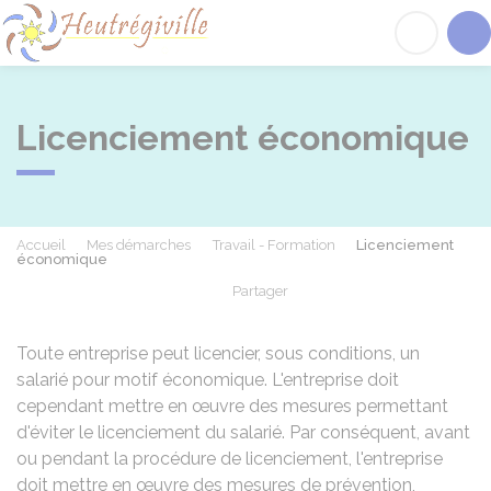
Heutrégiville
Acc
Licenciement économique
Accueil
Mes démarches
Travail - Formation
Licenciement
économique
Partager
Partager sur Facebook
Partager sur X - Twit
Partager sur
Par
Toute entreprise peut licencier, sous conditions, un
salarié pour motif économique. L'entreprise doit
cependant mettre en œuvre des mesures permettant
d'éviter le licenciement du salarié. Par conséquent, avant
ou pendant la procédure de licenciement, l'entreprise
doit mettre en œuvre des mesures de prévention,