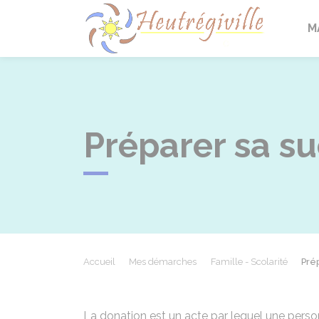
Heutrégi
M
Préparer sa su
Accueil
Mes démarches
Famille - Scolarité
Pré
La donation est un acte par lequel une perso