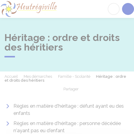
Heutrégiville
Acc
Héritage : ordre et droits
des héritiers
Accueil
Mes démarches
Famille - Scolarité
Héritage : ordre
et droits des héritiers
Partager
Partager sur Facebook
Partager sur X - Twit
Partager sur
Par
Règles en matière d'héritage : défunt ayant eu des
enfants
Règles en matière d'héritage : personne décédée
n'ayant pas eu d'enfant