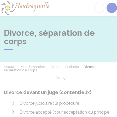
Heutrégiville
Acc
Divorce, séparation de
corps
Accueil
Mes démarches
Famille - Scolarité
Divorce,
séparation de corps
Partager
Partager sur Facebook
Partager sur X - Twit
Partager sur
Par
Divorce devant un juge (contentieux)
Divorce judiciaire : la procédure
Divorce accepté (pour acceptation du principe