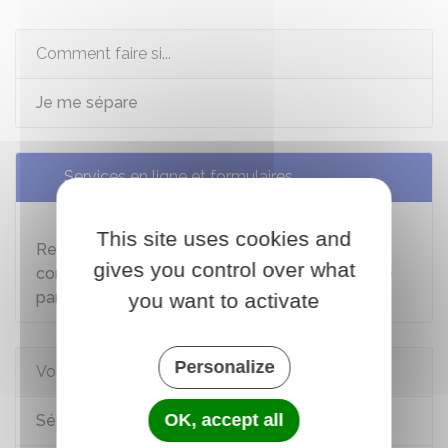
Comment faire si...
Je me sépare
Services en ligne et formulaires
Demander un certificat (article 39) -
This site uses cookies and
Reconnaissance d'un jugement étranger
gives you control over what
concernant un divorce ou l'exercice de l'autorité
parentale
you want to activate
Personalize
Voir aussi
OK, accept all
Séparation des parents