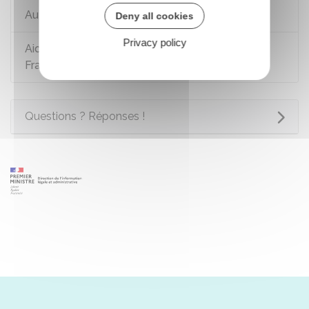
Autorité parentale
Deny all cookies
Privacy policy
Aide juridictionnelle des personnes résidant en
France
Questions ? Réponses !