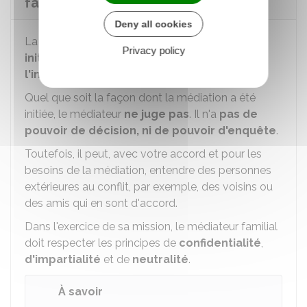
familiale ?
Deny all cookies
La médiation familiale peut se faire
à votre
Privacy policy
initiative
(médiation conventionnelle) ou
à
l'initiative d'un juge
(médiation judiciaire).
Quel que soit la façon dont la médiation a été
initiée, le médiateur
ne juge pas
. Il n'a
pas de
pouvoir de décision, ni de pouvoir d'enquête
.
Toutefois, il peut, avec votre accord et pour les
besoins de la médiation, entendre des personnes
extérieures au conflit, par exemple, des voisins ou
des amis qui en sont d'accord.
Dans l'exercice de sa mission, le médiateur familial
doit respecter les principes de
confidentialité
,
d'impartialité
et de
neutralité
.
À savoir