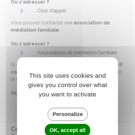
Où s'adresser ?
Cour d'appel
Vous pouvez contacter une
association de
médiation familiale
.
Où s'adresser ?
Associations de médiation familiale
Si vous voulez bénéficier d'un
médiateur au tarif
conventionné
, vous devez prendre contact avec
This site uses cookies and
la Caf de votre département.
gives you control over what
Où s'adresser ?
you want to activate
Caisse d'allocations familiales (Caf)
Personalize
Comment se déroule la médiation
OK, accept all