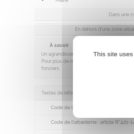
Mairie
Dans une z
En dehors d'une zone urbai
À savoir
This site uses
Un agrandissement ou une surélévation peu
Pour plus de renseignements, vous pouve
fonciers.
Textes de référence
Code de l'urbanisme : article R421-11
Code de l'urbanisme : article R*421-1