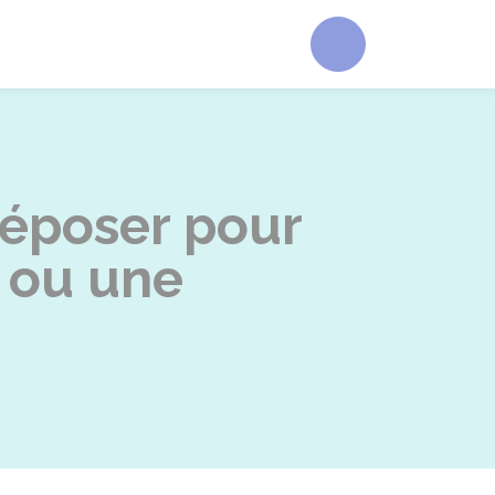
Accéder au form
déposer pour
r ou une