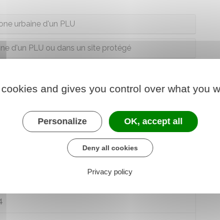
one urbaine d'un PLU
ne d'un PLU ou dans un site protégé
 cookies and gives you control over what you w
t avoir une incidence sur vos impôts fonciers.
z contacter votre centre départemental des impôts
Personalize
OK, accept all
Deny all cookies
Privacy policy
4