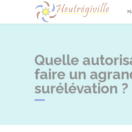
Heutrégi
M
Quelle autori
faire un agran
surélévation ?