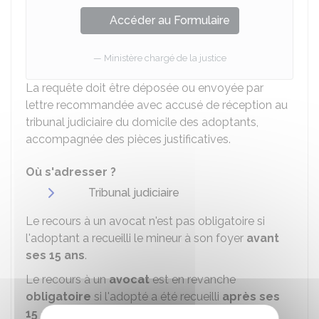
Accéder au Formulaire
Ministère chargé de la justice
La requête doit être déposée ou envoyée par
lettre recommandée avec accusé de réception au
tribunal judiciaire du domicile des adoptants,
accompagnée des pièces justificatives.
Où s'adresser ?
Tribunal judiciaire
Le recours à un avocat n'est pas obligatoire si
l'adoptant a recueilli le mineur à son foyer
avant
ses 15 ans
.
Le recours à un
avocat
est en revanche
obligatoire
si l'adopté a été recueilli
après ses
15 ans
.