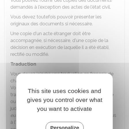
Vous pouvez fournir des copies des documents
demandés à l'exception des actes de l'état civil.
Vous devez toutefois pouvoir présenter les
originaux des documents si nécessaire.
Une copie d'un acte étranger doit être
accompagnée, si nécessaire, d'une copie de la
décision en exécution de laquelle il a été établi,
rectifié ou modifié.
Traduction
Vous devez joindre une traduction en français de
chaque document rédigé en langue étrangère.
Vous devez fournir l'original de la traduction. La
This site uses cookies and
traduction doit être faite par un
traducteur agréé
gives you control over what
ou habilité à intervenir auprès des autorités
you want to activate
judiciaires ou administratives d'un autre
pays
européen
. Si vous êtes à l'étranger, adressez-vous
à l'ambassade ou au consulat de France pour
Personalize