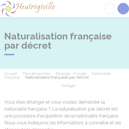
Heutrégiville
Acc
Naturalisation française
par décret
Accueil
Mes démarches
Étranger - Europe
Nationalité
française
Naturalisation française par décret
Partager
Partager sur Facebook
Partager sur X - Twit
Partager sur
Par
Vous êtes étranger et vous voulez demander la
nationalité française ? La naturalisation par décret est
une procédure d'acquisition de la nationalité française.
Nous vous indiquons les informations à connaître et les