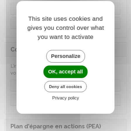
PEL ouvert depuis 2018
This site uses cookies and
PEL ouvert avant 2018
gives you control over what
you want to activate
Compte épargne logement (CEL)
Personalize
L'imposition dépend de la date d'ouverture de
OK, accept all
votre CEL.
CEL depuis 2018
Deny all cookies
Privacy policy
CEL ouvert avant 2018
Plan d'épargne en actions (PEA)