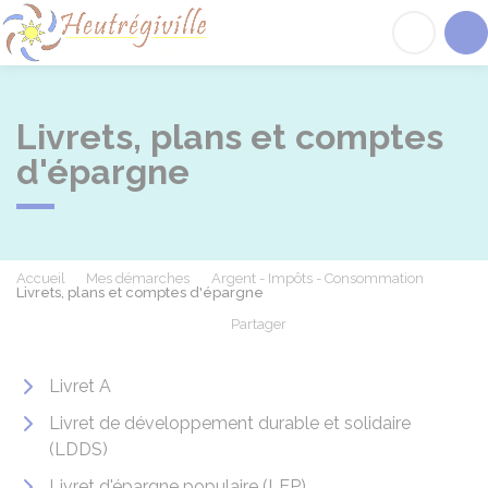
Heutrégiville
Acc
Livrets, plans et comptes
d'épargne
Accueil
Mes démarches
Argent - Impôts - Consommation
Livrets, plans et comptes d'épargne
Partager
Partager sur Facebook
Partager sur X - Twit
Partager sur
Par
Livret A
Livret de développement durable et solidaire
(LDDS)
Livret d'épargne populaire (LEP)