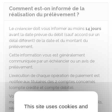
Comment est-on informé de la
réalisation du prélèvement ?
Le
créancier
doit vous informer au moins
14 jours
avant la date prévue du débit (sauf accord sur un
délai différent) de la date et du montant du
prélèvement.
Cette information vous est généralement
communiquée par un échéancier ou un avis de
prélèvement.
L'exécution de chaque opération de paiement est
notifiée
aux titulaires des 2 comptes concernés
(compte crédité et compte débité).
Vous pouvez convenir avec votre banque des
moyens et de la fréquence des notifications (mails,
This site uses cookies and
relevés de comptes, etc.).