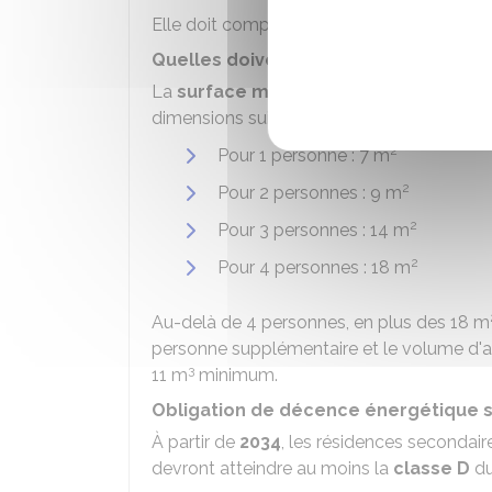
Elle doit comporter au minimum 1 salle de 
Quelles doivent être les dimensions 
La
surface minimale
au sol de la chambre
dimensions suivantes :
2
Pour 1 personne : 7 m
2
Pour 2 personnes : 9 m
2
Pour 3 personnes : 14 m
2
Pour 4 personnes : 18 m
Au-delà de 4 personnes, en plus des 18 m
personne supplémentaire et le volume d'a
3
11 m
minimum.
Obligation de décence énergétique s
À partir de
2034
, les résidences secondair
devront atteindre au moins la
classe D
d