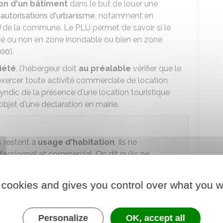
on d'un bâtiment
dans le but de louer une
s
autorisations d'urbanisme
, notamment en
)
de la commune. Le PLU permet de savoir si le
situé ou non en zone inondable ou bien en zone
000
).
iété
, l'hébergeur doit
au préalable
vérifier que le
exercer toute activité commerciale de location
yndic de la présence d'une location touristique
'objet d'une déclaration en mairie.
 restent à
usage d'habitation
. Ils ne
essionnel et commercial. On dit qu'ils ne
 cookies and gives you control over what you w
ctement ou indirectement) à une
salle de bains
et
Personalize
OK, accept all