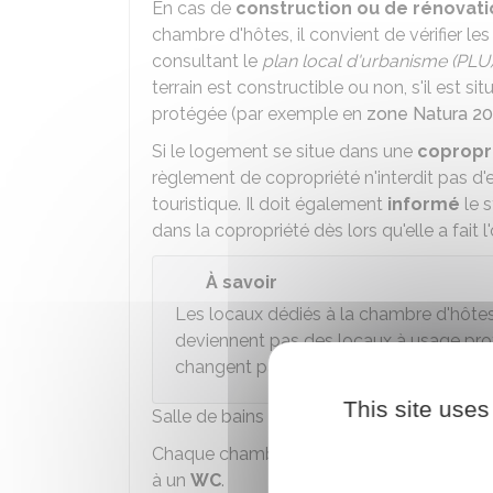
En cas de
construction ou de rénovati
chambre d'hôtes, il convient de vérifier le
consultant le
plan local d'urbanisme (PLU
terrain est constructible ou non, s'il est 
protégée (par exemple en
zone Natura 2
Si le logement se situe dans une
copropr
règlement de copropriété n'interdit pas d'
touristique. Il doit également
informé
le s
dans la copropriété dès lors qu'elle a fait l
À savoir
Les locaux dédiés à la chambre d'hôtes
deviennent pas des locaux à usage prof
changent pas de
destination
.
This site uses
Salle de bains et sanitaires
Chaque chambre doit donner
accès
(dire
à un
WC
.