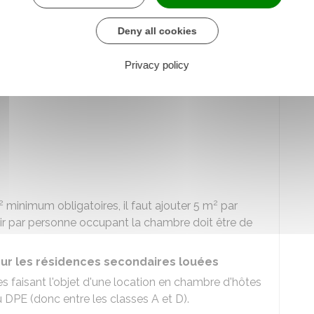
bains et 1 sanitaire pour 5 personnes.
Deny all cookies
de la chambre ?
, hors installations sanitaires, doit respecter les
Privacy policy
2
2
minimum obligatoires, il faut ajouter 5 m
par
ir par personne occupant la chambre doit être de
ur les résidences secondaires louées
es faisant l'objet d'une location en chambre d'hôtes
u
DPE
(donc entre les classes A et D).