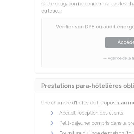
Cette obligation ne concernera pas les ch
du loueur.
Vérifier son DPE ou audit énerg
Accéder
Agence de la t
Prestations para-hôtelières obl
Une chambre d'hôtes doit proposer
au mo
Accueil, réception des clients
Petit-déjeuner compris dans la pr
Fourniture du linge de maison (to