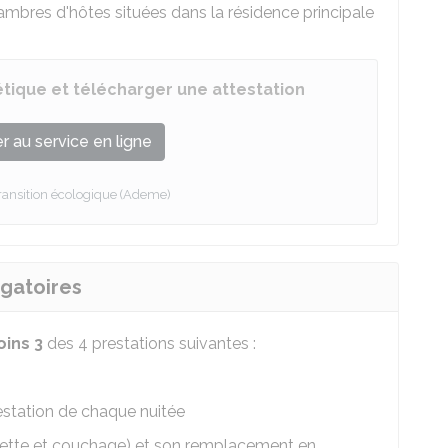
ambres d'hôtes situées dans la résidence principale
étique et télécharger une attestation
 au service en ligne
ransition écologique (Ademe)
igatoires
ins 3
des 4 prestations suivantes :
estation de chaque nuitée
ilette et couchage) et son remplacement en