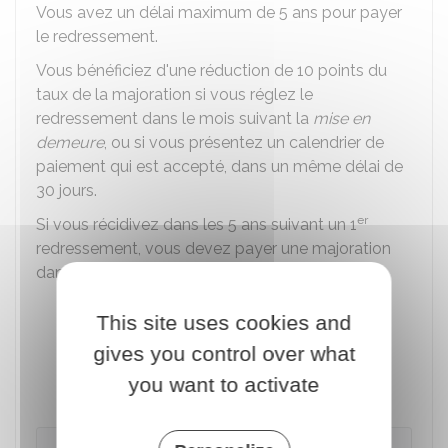
Vous avez un délai maximum de 5 ans pour payer
le redressement.
Vous bénéficiez d'une réduction de 10 points du
taux de la majoration si vous réglez le
redressement dans le mois suivant la
mise en
demeure
, ou si vous présentez un calendrier de
paiement qui est accepté, dans un même délai de
30 jours.
er
Si vous récidivez dans les 5 ans suivant un 1
redressement, vous devez payer une majoration
dans la proportion suivante :
er
45 %
si la majoration lors du 1
This site uses cookies and
redressement était de
25 %
,
gives you control over what
er
60 %
si la majoration lors du 1
you want to activate
redressement était de
40 %
.