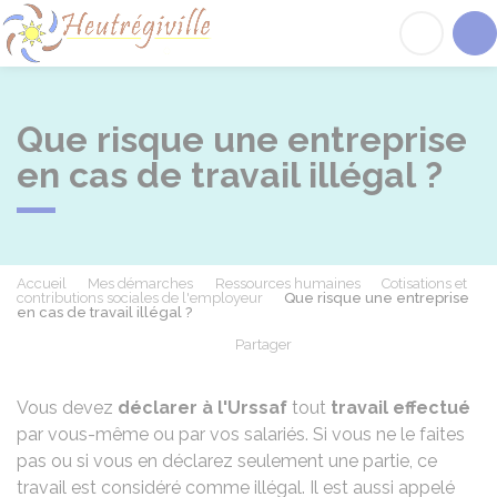
Heutrégiville
Acc
Que risque une entreprise
en cas de travail illégal ?
Accueil
Mes démarches
Ressources humaines
Cotisations et
contributions sociales de l'employeur
Que risque une entreprise
en cas de travail illégal ?
Partager
Partager sur Facebook
Partager sur X - Twit
Partager sur
Par
Vous devez
déclarer à l'Urssaf
tout
travail effectué
par vous-même ou par vos salariés. Si vous ne le faites
pas ou si vous en déclarez seulement une partie, ce
travail est considéré comme illégal. Il est aussi appelé