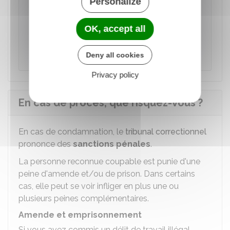
Personalize
À noter
si vous pouvez apporter des données réelles
OK, accept all
sur les rémunérations dissimulées versées
aux salariés, alors le redressement s'applique
sur ces données réelles.
Deny all cookies
Privacy policy
En cas de procès, que risquez-vous ?
En cas de condamnation, le
tribunal correctionnel
prononce des
sanctions pénales
.
La personne reconnue coupable est punie d'une
peine d'amende et/ou de prison. Dans certains
cas, elle peut se voir infliger en plus une ou
plusieurs peines complémentaires.
Amende et emprisonnement
Si vous avez commis un délit de travail illégal,