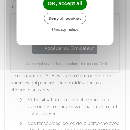
OK, accept all
utiliser le simulateur de la Caf :
Deny all cookies
Calculer son droit à une aide
personnelle au logement (APL, ALF, ALS)
Privacy policy
- Caf
Accéder au Simulateur
Caisse nationale des allocations familiales (Cnaf)
Le montant de l'ALF est calculé en fonction de
barèmes qui prennent en considération les
éléments suivants :
Votre situation familiale et le nombre de
personnes à charge vivant habituellement
à votre foyer
Vos ressources, celles de la personne avec