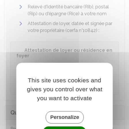
Relevé d'identité bancaire (Rib), postal
(Rip) ou d'épargne (Rice) à votre nom
Attestation de loyer, datée et signée par
votre propriétaire (cerfa n°10842) :
Attestation de loyer ou résidence en
foyer
Accéder au Formulaire
This site uses cookies and
Caisse nationale des allocations familiales (Cnaf)
gives you control over what
you want to activate
Quel est le montant de l'ALF ?
Personalize
Pour connaître le montant de l'ALF, vous pouvez